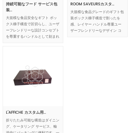
持続可能なフード サービス包
ROOM SAVEURSカスタ…
装…
大規模な食品グレードのギフト包
大規模な食品安全なギフト ボッ
装ボックス梯子構造で割ったを
クス梯子構造で区切らし、ユーザ
感、レイヤー ハンドル尊重ユー
ーフレンドリーな設計コンセプト
ザーフレンドリーなデザイン コ
を尊重するハンドルとして刻まれ
ンセプトとしてくり半月形のグル
た半月形の層の意味でグルメを表
メを表示します。
示します。
MOQ:1000pcs.
MOQ:1000pcs.
L'AFFICHE カスタム用…
折りたたみ可能な構造はダイニン
グ、ケータリング サービス、輸
送中にパッキングに便利です。一