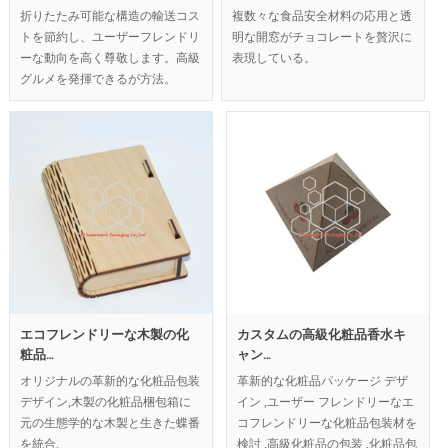
折りたたみ可能な構造の輸送コス
複数々な食品安全材料の応用と透
トを節約し、ユーザーフレンドリ
明な開窓がチョコレートを贅沢に
ーな動向を高く尊敬します。高級
表現している。
グルメを発揮できるが方法。
MOQ:1000pcs.
MOQ:2000pcs;
エコフレンドリーな木製の化
カスタムの高級化粧品香水キ
粧品…
ャン…
オリジナルの革新的な化粧品包装
革新的な化粧品パッケージ デザ
デザイン,木製の化粧品梱包箱に
イン ,ユーザー フレンドリーなエ
元の生態学的な木製と生きた蝶番
コフレンドリーな化粧品包装材を
を統合.
検討 ,高級化粧品の包装 ,化粧品包