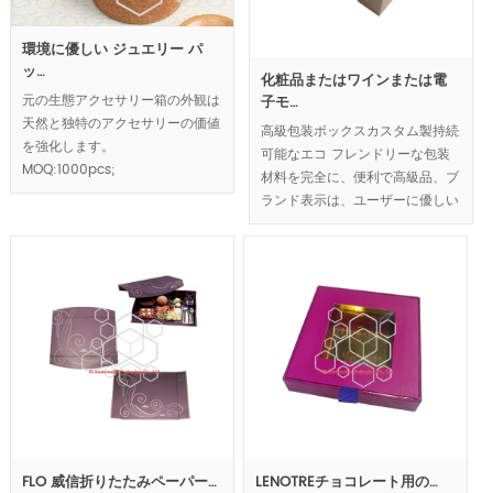
環境に優しい ジュエリー パ
ッ…
化粧品またはワインまたは電
元の生態アクセサリー箱の外観は
子モ…
天然と独特のアクセサリーの価値
高級包装ボックスカスタム製持続
を強化します。
可能なエコ フレンドリーな包装
MOQ:1000pcs;
材料を完全に、便利で高級品、ブ
ランド表示は、ユーザーに優しい
コンセプトを反映したもの、豪華
さと自然な外観鉛高級包装は向.
MOQ:1000pcs.
FLO 威信折りたたみペーパー…
LENOTREチョコレート用の…