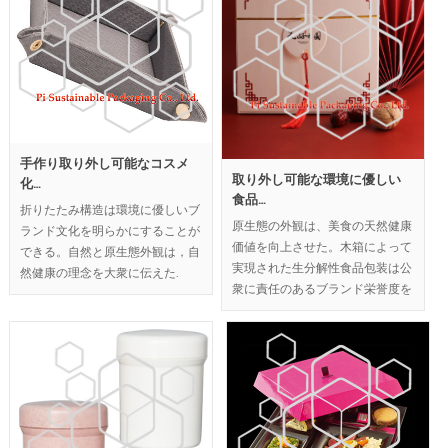
示します。
手作り取り外し可能なコスメ
取り外し可能な環境に優しい
化…
食品…
折りたたみ構造は環境に優しいブ
原生態の外観は、美食の天然健康
ランド文化を明らかにすることが
価値を向上させた。木箱によって
できる。自然と原生態外観は，自
実現された生分解性食品包装は公
然健康の理念を大衆に伝えた.
衆に責任のあるブランド栄誉度を
獲得した。折り畳み可能な構造
MOQ:1000pcs;
で、輸送と貯蔵エネルギー消費を
低減する。
MOQ:10000pcs.