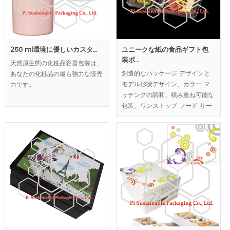
250 ml環境に優しいカスタ…
ユニークな紙の食品ギフト包
装ボ…
天然原生態の化粧品容器包装は、
創造的なパッケージ デザインと
あなたの化粧品の最も強力な販売
モデル形状デザイン、カラー マ
力です。
ッチングの調和、積み重ね可能な
包装、ワンストップ フード サー
ビス包装の解決だけでなくカスタ
ム作られた弁当を提供 |、また使
い捨て食器が | .
MOQ:2000pcs.