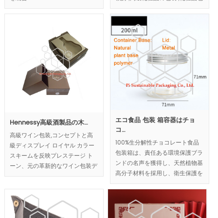
装箱にデザイン コンセプト ,ピラ
ミッドの形は、マーケティング能
力を劇的に高めます。
エコ食品 包装 箱容器はチョ
Hennessy高級酒製品の木…
コ…
高級ワイン包装,コンセプトと高
100%生分解性チョコレート食品
級ディスプレイ ロイヤル カラー
包装箱は、責任ある環境保護ブラ
スキームを反映プレステージ ト
ンドの名声を獲得し、天然植物基
ーン、元の革新的なワイン包装デ
高分子材料を採用し、衛生保護を
ザイン適用複数の素材と創造的な
実現した.
閉鎖システム。豪華さと革新的な
MOQ:10k Pcs;
ワイン ロイヤル内部トレイにな
る豪華さと高級ワインのブランド
のための革新的な要素を同様に表