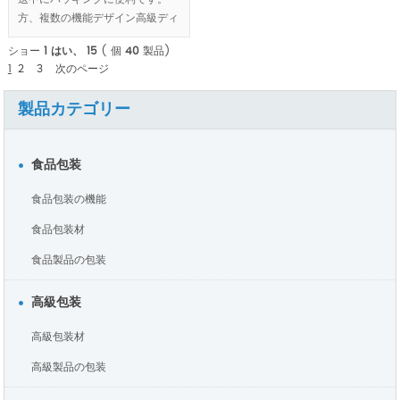
方、複数の機能デザイン高級ディ
スプレイとフラット パックを許
ショー
1 はい、 15
( 個
40
製品)
可する、食品の箱を折る後プレー
1
2
3
次のページ
ス マットになります。
製品カテゴリー
MOQ:1000pcs.
食品包装
食品包装の機能
食品包装材
食品製品の包装
高級包装
高級包装材
高級製品の包装