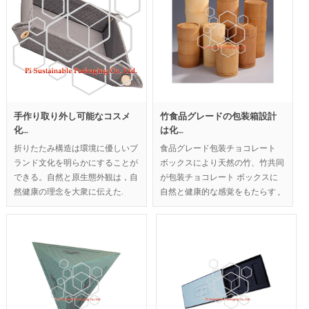
手作り取り外し可能なコスメ
竹食品グレードの包装箱設計
化…
は化…
食品グレード包装チョコレート
折りたたみ構造は環境に優しいブ
ボックスにより天然の竹、竹共同
ランド文化を明らかにすることが
が包装チョコレート ボックスに
できる。自然と原生態外観は，自
自然と健康的な感覚をもたらす ,
然健康の理念を大衆に伝えた.
エコフレンドリーな包装材と持続
可能な包装のチョコレートや紅茶
MOQ:1000pcs;
は、企業イメージを構築します。