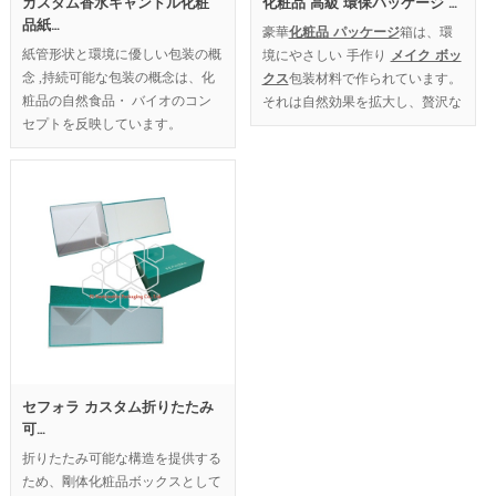
カスタム香水キャンドル化粧
化粧品 高級 環保パッケージ …
品紙…
豪華
化粧品 パッケージ
箱は、環
紙管形状と環境に優しい包装の概
境にやさしい 手作り
メイク ボッ
念 ,持続可能な包装の概念は、化
クス
包装材料で作られています。
粧品の自然食品・ バイオのコン
それは自然効果を拡大し、贅沢な
セプトを反映しています。
レベルに化粧品ブランドをアップ
グレードします。
MOQ：1000pcs.
セフォラ カスタム折りたたみ
可…
折りたたみ可能な構造を提供する
ため、剛体化粧品ボックスとして