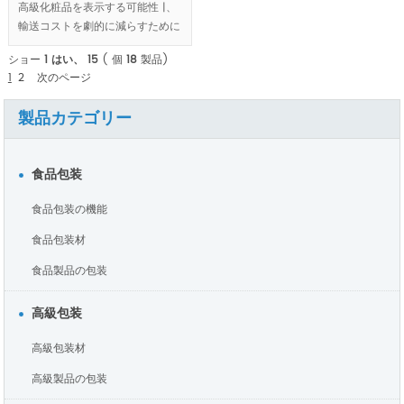
高級化粧品を表示する可能性 |、
輸送コストを劇的に減らすために
平らなパッキングをすることがで
ショー
1 はい、 15
( 個
18
製品)
きます。
1
2
次のページ
MOQ:1000pcs.
製品カテゴリー
食品包装
食品包装の機能
食品包装材
食品製品の包装
高級包装
高級包装材
高級製品の包装