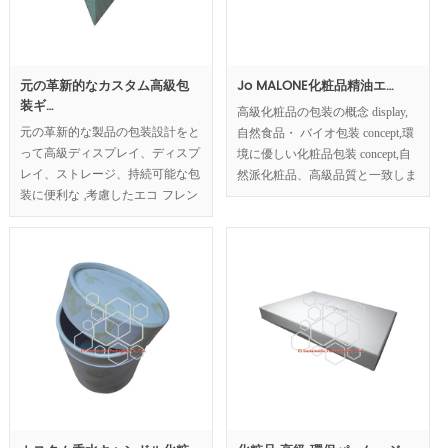
元の革新的なカスタム高級包
Jo MALONE化粧品精油エ…
装ギ…
高級化粧品の包装の概念 display,
元の革新的な製品の包装設計をと
自然食品・ バイオ包装 concept,環
って高級ディスプレイ、ディスプ
境に優しい化粧品包装 concept,自
レイ、ストレージ、持続可能な包
然派化粧品、高級品質と一致しま
装に便利な ,考慮したエコ フレン
す
ドリーな包装の概念。