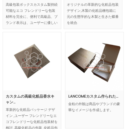
オリジナルの革新的な化粧品包装
高級包装ボックスカスタム製持続
デザイン,木製の化粧品梱包箱に
可能なエコ フレンドリーな包装
元の生態学的な木製と生きた蝶番
材料を完全に、便利で高級品、ブ
を統合.
ランド表示は、ユーザーに優しい
コンセプトを反映したもの、豪華
さと自然な外観鉛高級包装は向.
MOQ:1000pcs.
カスタムの高級化粧品香水キ
LANCOMEカスタム作られた…
ャン…
金粒の外観は商品やブランドの豪
革新的な化粧品パッケージ デザ
華なイメージを作成します。
イン ,ユーザー フレンドリーなエ
コフレンドリーな化粧品包装材を
検討 ,高級化粧品の包装 ,化粧品包