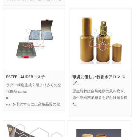
装箱にデザイン コンセプト ,ピラ
ミッドの形は、マーケティング能
力を劇的に高めます。
ESTEE LAUDERコスチ…
環境に優しい竹香水アロマ ス
プ…
ラダー構造生成 2 層より多くの空
化粧品 contai
原生態竹は自然健康の風を吹き、
n
原生態端末消費者を好む好感を得
ers, を予約するには高級品質の化
た。
粧品のコンテンツを宣伝する主な
方法です。