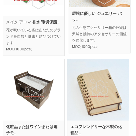
環境に優しい ジュエリー パ
ッ…
メイク アロマ 香水 環境保護…
元の生態アクセサリー箱の外観は
花が咲いている姿はあなたのブラ
天然と独特のアクセサリーの価値
ンドを自然と健康と結びつけてい
を強化します。
ます.
MOQ:1000pcs;
MOQ:1000pcs;
化粧品またはワインまたは電
エコフレンドリーな木製の化
子モ…
粧品…