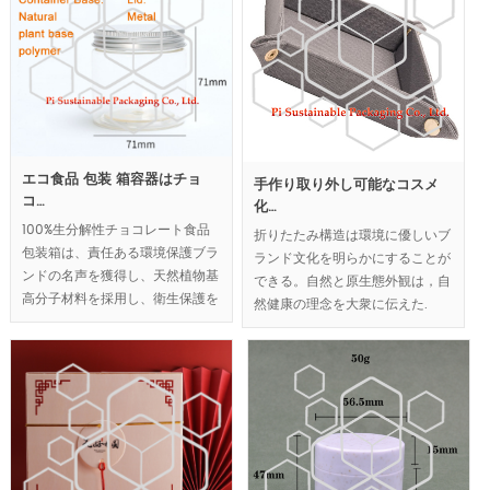
エコ食品 包装 箱容器はチョ
手作り取り外し可能なコスメ
コ…
化…
100%生分解性チョコレート食品
折りたたみ構造は環境に優しいブ
包装箱は、責任ある環境保護ブラ
ランド文化を明らかにすることが
ンドの名声を獲得し、天然植物基
できる。自然と原生態外観は，自
高分子材料を採用し、衛生保護を
然健康の理念を大衆に伝えた.
実現した.
MOQ:10k Pcs;
MOQ:1000pcs;