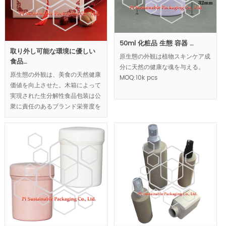
50ml 化粧品 生態 容器 …
取り外し可能な環境に優しい
原生態の外観は植物スキンケア成
食品…
分に天然の健康な魂を与える。
原生態の外観は、美食の天然健康
MOQ:10k pcs
価値を向上させた。木箱によって
実現された生分解性食品包装は公
衆に責任のあるブランド栄誉度を
獲得した。折り畳み可能な構造
で、輸送と貯蔵エネルギー消費を
低減する。
MOQ:10000pcs.