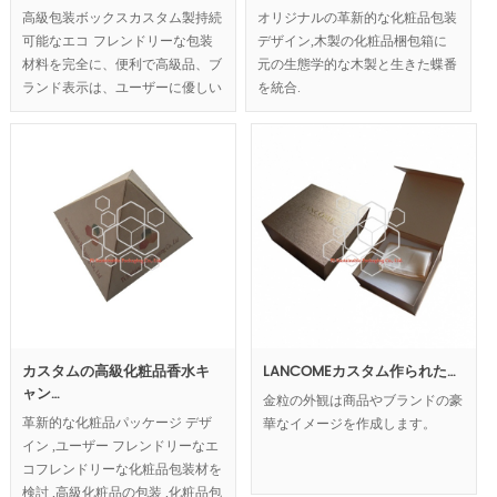
オリジナルの革新的な化粧品包装
高級包装ボックスカスタム製持続
デザイン,木製の化粧品梱包箱に
可能なエコ フレンドリーな包装
元の生態学的な木製と生きた蝶番
材料を完全に、便利で高級品、ブ
を統合.
ランド表示は、ユーザーに優しい
コンセプトを反映したもの、豪華
さと自然な外観鉛高級包装は向.
MOQ:1000pcs.
カスタムの高級化粧品香水キ
LANCOMEカスタム作られた…
ャン…
金粒の外観は商品やブランドの豪
革新的な化粧品パッケージ デザ
華なイメージを作成します。
イン ,ユーザー フレンドリーなエ
コフレンドリーな化粧品包装材を
検討 ,高級化粧品の包装 ,化粧品包