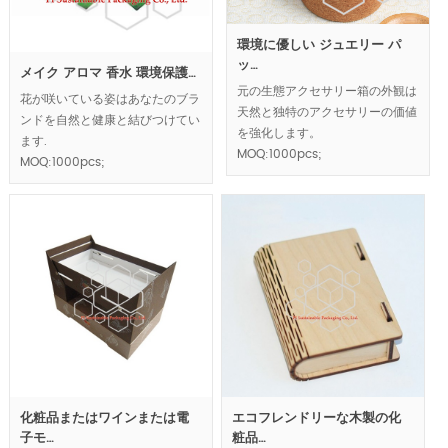
環境に優しい ジュエリー パ
ッ…
メイク アロマ 香水 環境保護…
元の生態アクセサリー箱の外観は
花が咲いている姿はあなたのブラ
天然と独特のアクセサリーの価値
ンドを自然と健康と結びつけてい
を強化します。
ます.
MOQ:1000pcs;
MOQ:1000pcs;
化粧品またはワインまたは電
エコフレンドリーな木製の化
子モ…
粧品…