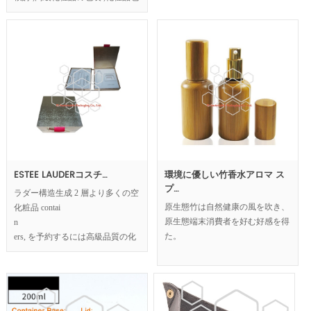
装箱にデザイン コンセプト ,ピラ
ミッドの形は、マーケティング能
力を劇的に高めます。
ESTEE LAUDERコスチ…
環境に優しい竹香水アロマ ス
プ…
ラダー構造生成 2 層より多くの空
化粧品 contai
原生態竹は自然健康の風を吹き、
n
原生態端末消費者を好む好感を得
ers, を予約するには高級品質の化
た。
粧品のコンテンツを宣伝する主な
方法です。