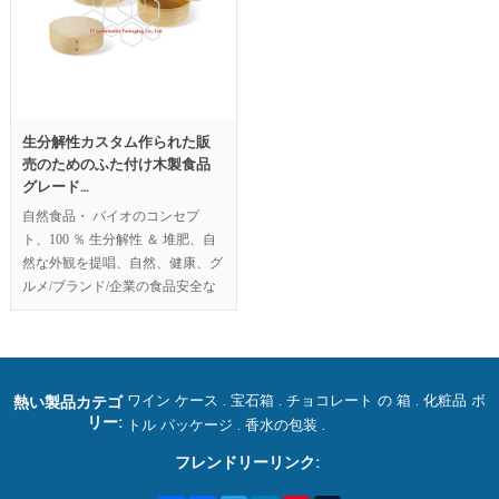
生分解性カスタム作られた販
売のためのふた付け木製食品
グレード…
自然食品・ バイオのコンセプ
ト、100 ％ 生分解性 ＆ 堆肥、自
然な外観を提唱、自然、健康、グ
ルメ/ブランド/企業の食品安全な
値。…
ワイン ケース
.
宝石箱
.
チョコレート の 箱
.
化粧品 ボ
熱い製品カテゴ
リー:
トル パッケージ
.
香水の包装
.
フレンドリーリンク: