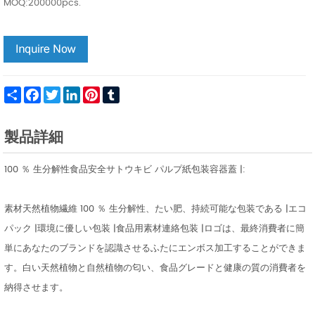
MOQ:200000pcs.
Share
Facebook
Twitter
LinkedIn
Pinterest
Tumblr
製品詳細
100 ％ 生分解性食品安全サトウキビ パルプ紙包装容器蓋 |:
素材天然植物繊維 100 ％ 生分解性、たい肥、持続可能な包装である |エコ
パック |環境に優しい包装 |食品用素材連絡包装 |ロゴは、最終消費者に簡
単にあなたのブランドを認識させるふたにエンボス加工することができま
す。白い天然植物と自然植物の匂い、食品グレードと健康の質の消費者を
納得させます。