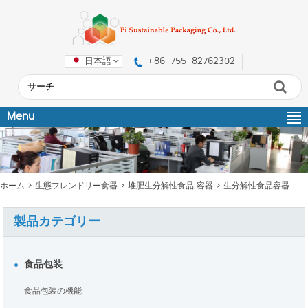
日本語
+86-755-82762302
Menu
ホーム
>
生態フレンドリー食器
>
堆肥生分解性食品 容器
>
生分解性食品容器
製品カテゴリー
食品包装
食品包装の機能